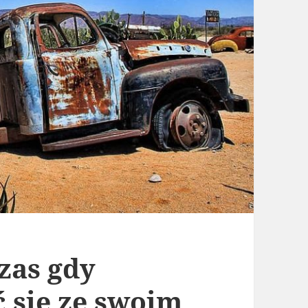
czas gdy
 się ze swoim