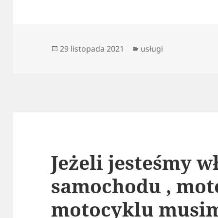
Data
Kategorie
29 listopada 2021
usługi
publikacji
Jeżeli jesteśmy w
samochodu , mot
motocyklu musi