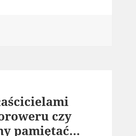
łaścicielami
oroweru czy
my pamiętać…