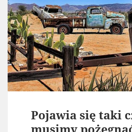
Pojawia się taki 
musimy pożegnać