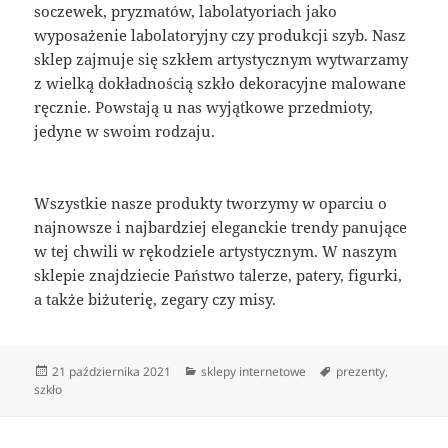
soczewek, pryzmatów, labolatyoriach jako
wyposażenie labolatoryjny czy produkcji szyb. Nasz
sklep zajmuje się szkłem artystycznym wytwarzamy
z wielką dokładnością szkło dekoracyjne malowane
ręcznie. Powstają u nas wyjątkowe przedmioty,
jedyne w swoim rodzaju.
Wszystkie nasze produkty tworzymy w oparciu o
najnowsze i najbardziej eleganckie trendy panujące
w tej chwili w rękodziele artystycznym. W naszym
sklepie znajdziecie Państwo talerze, patery, figurki,
a także biżuterię, zegary czy misy.
Data
Kategorie
Tagi
21 października 2021
sklepy internetowe
prezenty
,
publikacji
szkło