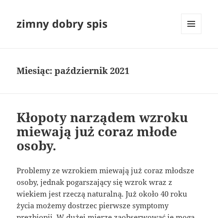
zimny dobry spis
MENU
I
WIDGETY
Miesiąc:
październik 2021
Kłopoty narządem wzroku
miewają już coraz młode
osoby.
Problemy ze wzrokiem miewają już coraz młodsze
osoby, jednak pogarszający się wzrok wraz z
wiekiem jest rzeczą naturalną. Już około 40 roku
życia możemy dostrzec pierwsze symptomy
prezbiopii. W dużej mierze zaobserwować je mogą