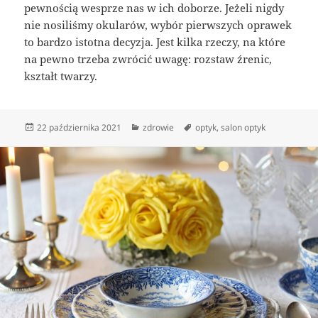
pewnością wesprze nas w ich doborze. Jeżeli nigdy
nie nosiliśmy okularów, wybór pierwszych oprawek
to bardzo istotna decyzja. Jest kilka rzeczy, na które
na pewno trzeba zwrócić uwagę: rozstaw źrenic,
kształt twarzy.
Data
Kategorie
Tagi
22 października 2021
zdrowie
optyk
,
salon optyk
publikacji