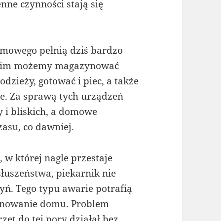
enne czynności stają się
mowego pełnią dziś bardzo
 nim możemy magazynować
dzieży, gotować i piec, a także
ce. Za sprawą tych urządzeń
y i bliskich, a domowe
zasu, co dawniej.
 w której nagle przestaje
łuszeństwa, piekarnik nie
ń. Tego typu awarie potrafią
jonowanie domu. Problem
zęt do tej pory działał bez