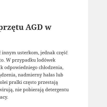
sprzętu AGD w
 innym usterkom, jednak część
sto. W przypadku lodówek
ak odpowiedniego chłodzenia,
dzenia, nadmierny hałas lub
lei pralki często przestają
rują, nie pobierają detergentu
acy.