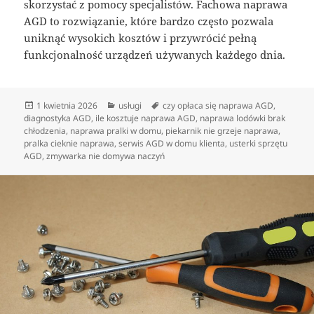
skorzystać z pomocy specjalistów. Fachowa naprawa
AGD to rozwiązanie, które bardzo często pozwala
uniknąć wysokich kosztów i przywrócić pełną
funkcjonalność urządzeń używanych każdego dnia.
Data
Kategorie
Tagi
1 kwietnia 2026
usługi
czy opłaca się naprawa AGD
,
publikacji
diagnostyka AGD
,
ile kosztuje naprawa AGD
,
naprawa lodówki brak
chłodzenia
,
naprawa pralki w domu
,
piekarnik nie grzeje naprawa
,
pralka cieknie naprawa
,
serwis AGD w domu klienta
,
usterki sprzętu
AGD
,
zmywarka nie domywa naczyń