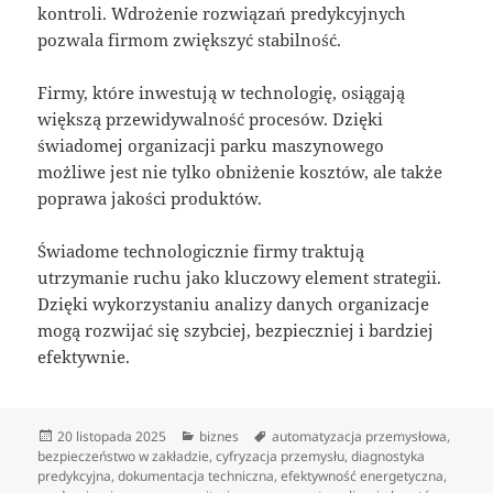
kontroli. Wdrożenie rozwiązań predykcyjnych
pozwala firmom zwiększyć stabilność.
Firmy, które inwestują w technologię, osiągają
większą przewidywalność procesów. Dzięki
świadomej organizacji parku maszynowego
możliwe jest nie tylko obniżenie kosztów, ale także
poprawa jakości produktów.
Świadome technologicznie firmy traktują
utrzymanie ruchu jako kluczowy element strategii.
Dzięki wykorzystaniu analizy danych organizacje
mogą rozwijać się szybciej, bezpieczniej i bardziej
efektywnie.
Data
Kategorie
Tagi
20 listopada 2025
biznes
automatyzacja przemysłowa
,
publikacji
bezpieczeństwo w zakładzie
,
cyfryzacja przemysłu
,
diagnostyka
predykcyjna
,
dokumentacja techniczna
,
efektywność energetyczna
,