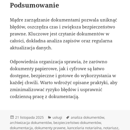
Podsumowanie
Mądre zarządzanie dokumentami pozwala uniknąć
błędów, oszczędza czas i zwiększa bezpieczeństwo
prawne. Kluczowe jest czytanie dokumentów w
całości, dokładna analiza zapisów oraz regularna
aktualizacja danych.
Odpowiednia organizacja sprawia, że zarówno
dokumenty papierowe, jak i cyfrowe są łatwo
dostępne, bezpieczne i gotowe do wykorzystania w
każdej chwili. Warto wdrożyć opisane praktyki, aby
zminimalizować ryzyko błędów i usprawnić
codzienną pracę z dokumentacją.
Data
Kategorie
Tagi
21 listopada 2025
usługi
analiza dokumentów
,
publikacji
archiwizacja dokumentów
,
bezpieczeństwo dokumentów
,
dokumentacja
,
dokumenty prawne
,
kancelaria notarialna
,
notariusz
,