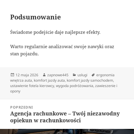
Podsumowanie
Świadome podejście daje najlepsze efekty.
Warto regularnie analizować swoje nawyki oraz
stan pojazdu.
Data
Autor
Kategorie
Tagi
12 maja 2026
zapnowe445
usługi
ergonomia
publikacji
wnętrza auta
,
komfort jazdy auta
,
komfort jazdy samochodem
,
ustawienie fotela kierowcy
,
wygoda podróżowania
,
zawieszenie i
opony
Nawigacja
POPRZEDNI
wpisu
Agencja rachunkowe – Twój niezawodny
Poprzedni
opiekun w rachunkowości
wpis: